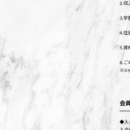
2.
3.
4.
5.
6.
※3
会
◆入会
入会