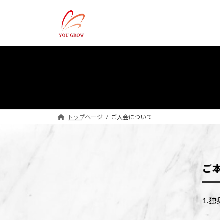
コ
ナ
ン
ビ
テ
ゲ
ン
ー
ツ
シ
へ
ョ
ス
ン
キ
に
ッ
移
プ
動
トップページ
ご入会について
ご
1.