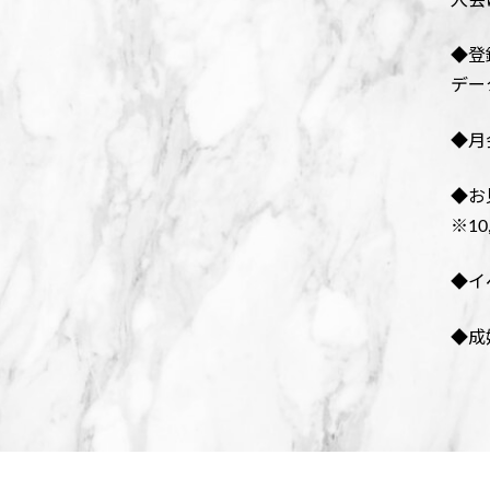
◆登録
デー
◆月会
◆お
※1
◆イ
◆成婚