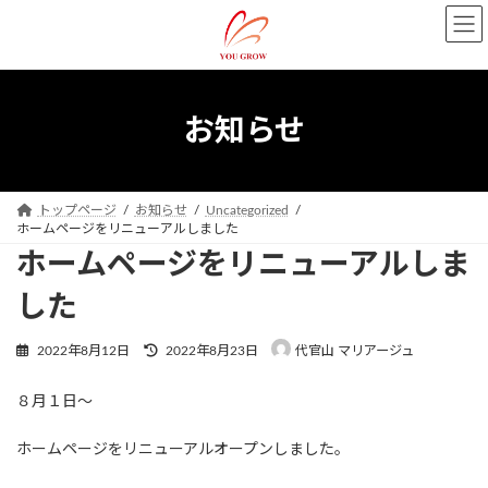
コ
ナ
ン
ビ
テ
ゲ
ン
ー
ツ
シ
お知らせ
へ
ョ
ス
ン
キ
に
ッ
移
トップページ
お知らせ
Uncategorized
プ
動
ホームページをリニューアルしました
ホームページをリニューアルしま
した
最
2022年8月12日
2022年8月23日
代官山 マリアージュ
終
更
８月１日〜
新
日
時
ホームページをリニューアルオープンしました。
: